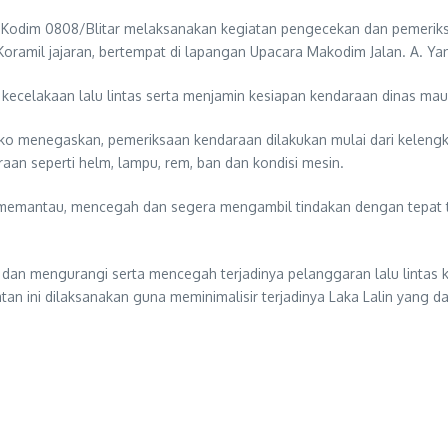
 Kodim 0808/Blitar melaksanakan kegiatan pengecekan dan pemeriksa
amil jajaran, bertempat di lapangan Upacara Makodim Jalan. A. Yani 
kecelakaan lalu lintas serta menjamin kesiapan kendaraan dinas maup
ko menegaskan, pemeriksaan kendaraan dilakukan mulai dari keleng
an seperti helm, lampu, rem, ban dan kondisi mesin.
uan memantau, mencegah dan segera mengambil tindakan dengan tepa
n dan mengurangi serta mencegah terjadinya pelanggaran lalu lintas
iatan ini dilaksanakan guna meminimalisir terjadinya Laka Lalin yang 