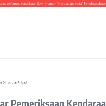
eformasi Pendekatan SDM, Program “Mendait Epe Pada” Sentuh Kesehatan Menta
n Dinas dan Pribadi
lar Pemeriksaan Kendaraa