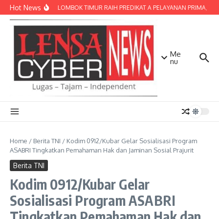
Lewati ke konten
Hot News
POLRES LOMBOK TIMUR RAIH PREDIKAT A PELAYANAN PRIMA, TERBA
Me
nu
Home
/
Berita TNI
/
Kodim 0912/Kubar Gelar Sosialisasi Program
ASABRI Tingkatkan Pemahaman Hak dan Jaminan Sosial Prajurit
Berita TNI
Kodim 0912/Kubar Gelar
Sosialisasi Program ASABRI
Tingkatkan Pemahaman Hak dan