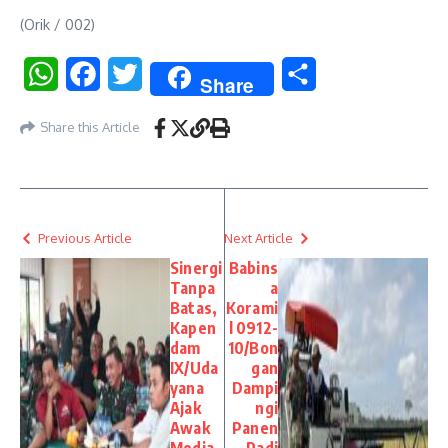
(Orik / 002)
WhatsApp
Facebook
Twitter
Share
Share
Share this Article
Previous Article
Next Article
Sinergi
Babins
Tanpa
a
Batas,
Korami
Kapen
l 0912-
dam
10/Bon
IX/Uda
gan
yana
Dampi
Ajak
ngi
Awak
Panen
Media
Padi