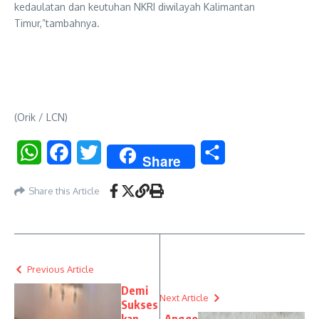
kedaulatan dan keutuhan NKRI diwilayah Kalimantan
Timur,”tambahnya.
(Orik / LCN)
WhatsApp
Facebook
Twitter
Share
Share
Share this Article
Previous Article
Demi
Next Article
Sukses