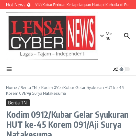
Lewati ke konten
Hot News
Kodim 0912/Kubar Perkuat Kesiapsiagaan Hadapi Karhutla di Punca
Me
nu
Home
/
Berita TNI
/
Kodim 0912/Kubar Gelar Syukuran HUT ke-45
Korem 091/Aji Surya Natakesuma
Berita TNI
Kodim 0912/Kubar Gelar Syukuran
HUT ke-45 Korem 091/Aji Surya
Natakesuma