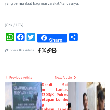
yang bermanfaat bagi masyarakat,”tandasnya.
(Orik / LCN)
WhatsApp
Facebook
Twitter
Share
Share
Share this Article
Previous Article
Next Article
Dandi
Sat
m
Lantas
1203/K
Polres
etapan
Lombo
g
k
Laksan
Tenga