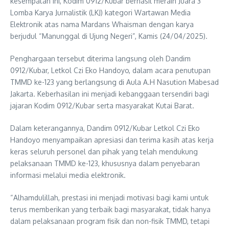
kesempatan ini, Kodim 0912/Kubar berhasil meraih Juara 3
Lomba Karya Jurnalistik (LKJ) kategori Wartawan Media
Elektronik atas nama Mardans Whaisman dengan karya
berjudul “Manunggal di Ujung Negeri”, Kamis (24/04/2025).
Penghargaan tersebut diterima langsung oleh Dandim
0912/Kubar, Letkol Czi Eko Handoyo, dalam acara penutupan
TMMD ke-123 yang berlangsung di Aula A.H Nasution Mabesad
Jakarta. Keberhasilan ini menjadi kebanggaan tersendiri bagi
jajaran Kodim 0912/Kubar serta masyarakat Kutai Barat.
Dalam keterangannya, Dandim 0912/Kubar Letkol Czi Eko
Handoyo menyampaikan apresiasi dan terima kasih atas kerja
keras seluruh personel dan pihak yang telah mendukung
pelaksanaan TMMD ke-123, khususnya dalam penyebaran
informasi melalui media elektronik.
“Alhamdulillah, prestasi ini menjadi motivasi bagi kami untuk
terus memberikan yang terbaik bagi masyarakat, tidak hanya
dalam pelaksanaan program fisik dan non-fisik TMMD, tetapi