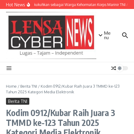
Lewati ke konten
Hot News
Kasad Dikukuhkan sebagai Warga Kehormatan Korps Marinir TNI AL
Me
nu
Home
/
Berita TNI
/
Kodim 0912/Kubar Raih Juara 3 TMMD ke-123
Tahun 2025 Kategori Media Elektronik
Berita TNI
Kodim 0912/Kubar Raih Juara 3
TMMD ke-123 Tahun 2025
Kategori Media Elektronik