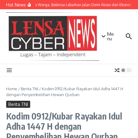
Lewati ke konten
Hot News
Bersama Warga, Babinsa Lebarkan Jalan Demi Akses dan Ekonomi M
Me
nu
Home
/
Berita TNI
/
Kodim 0912/Kubar Rayakan Idul Adha 1447 H
dengan Penyembelihan Hewan Qurban
Berita TNI
Kodim 0912/Kubar Rayakan Idul
Adha 1447 H dengan
Penyembelihan Hewan Qurban