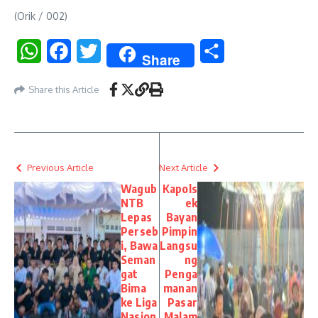
(Orik / 002)
WhatsApp
Facebook
Twitter
Share
Share
Share this Article
Previous Article
Next Article
Wagub
Kapols
NTB
ek
Lepas
Bayan
Perseb
Pimpin
i, Bawa
Langsu
Seman
ng
gat
Penga
Bima
manan
ke Liga
Pasar
Nasion
Malam