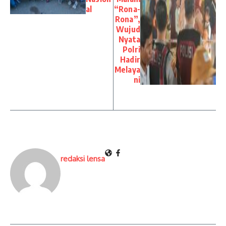
al
“Rona-
Rona”,
Wujud
Nyata
Polri
Hadir
Melaya
ni
redaksi lensa