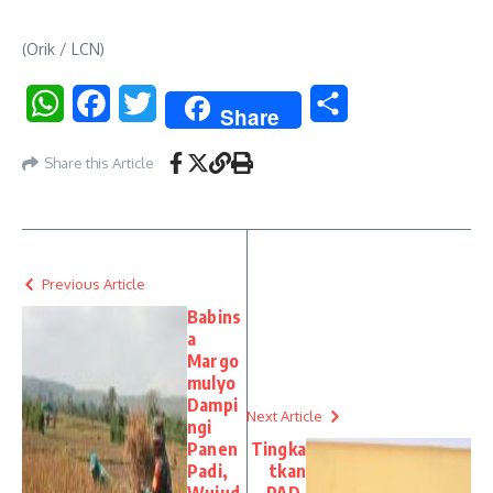
(Orik / LCN)
WhatsApp
Facebook
Twitter
Share
Share
Share this Article
Previous Article
Babins
a
Margo
mulyo
Dampi
Next Article
ngi
Panen
Tingka
Padi,
tkan