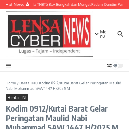
Lewati ke konten
Hot News
Api Karhutla TNBTS Blok Bungkah dan Mungal Padam, Dandim Pasuruan
Me
nu
Home
/
Berita TNI
/
Kodim 0912/Kutai Barat Gelar Peringatan Maulid
Nabi Muhammad SAW 1447 H/2025 M
Berita TNI
Kodim 0912/Kutai Barat Gelar
Peringatan Maulid Nabi
Muhammad SAW 1447 H/2025 M