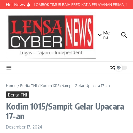
Lewati ke konten
Hot News
POLRES LOMBOK TIMUR RAIH PREDIKAT A PELAYANAN PRIMA, TERBA
Me
nu
Home
/
Berita TNI
/
Kodim 1015/Sampit Gelar Upacara 17-an
Berita TNI
Kodim 1015/Sampit Gelar Upacara
17-an
Desember 17, 2024