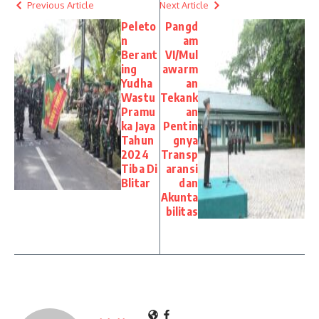
Previous Article
Next Article
Peleto
Pangd
n
am
Berant
VI/Mul
ing
awarm
Yudha
an
Wastu
Tekank
Pramu
an
ka Jaya
Pentin
Tahun
gnya
2024
Transp
Tiba Di
aransi
Blitar
dan
Akunta
bilitas