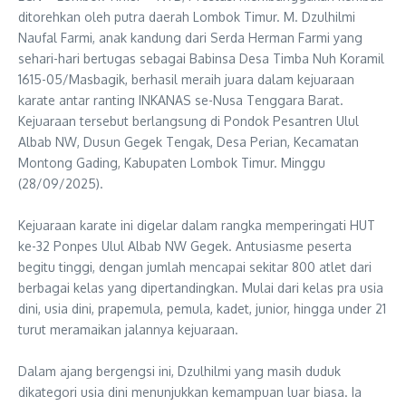
ditorehkan oleh putra daerah Lombok Timur. M. Dzulhilmi
Naufal Farmi, anak kandung dari Serda Herman Farmi yang
sehari-hari bertugas sebagai Babinsa Desa Timba Nuh Koramil
1615-05/Masbagik, berhasil meraih juara dalam kejuaraan
karate antar ranting INKANAS se-Nusa Tenggara Barat.
Kejuaraan tersebut berlangsung di Pondok Pesantren Ulul
Albab NW, Dusun Gegek Tengak, Desa Perian, Kecamatan
Montong Gading, Kabupaten Lombok Timur. Minggu
(28/09/2025).
‎Kejuaraan karate ini digelar dalam rangka memperingati HUT
ke-32 Ponpes Ulul Albab NW Gegek. Antusiasme peserta
begitu tinggi, dengan jumlah mencapai sekitar 800 atlet dari
berbagai kelas yang dipertandingkan. Mulai dari kelas pra usia
dini, usia dini, prapemula, pemula, kadet, junior, hingga under 21
turut meramaikan jalannya kejuaraan.
‎Dalam ajang bergengsi ini, Dzulhilmi yang masih duduk
dikategori usia dini menunjukkan kemampuan luar biasa. Ia