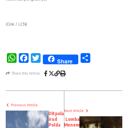
(Orik / LCN)
WhatsApp
Facebook
Twitter
Share
Share
Share this Article
Previous Article
Next Article
Ditpola
irud
Lomba
Polda
Menem