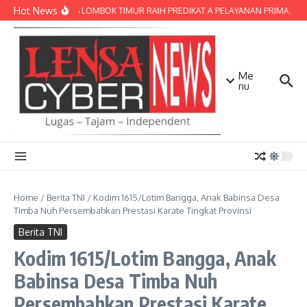
Lewati ke konten
Hot News
POLRES LOMBOK TIMUR RAIH PREDIKAT A PELAYANAN PRIMA, TERBA
Me
nu
Home
/
Berita TNI
/
Kodim 1615/Lotim Bangga, Anak Babinsa Desa
Timba Nuh Persembahkan Prestasi Karate Tingkat Provinsi
Berita TNI
Kodim 1615/Lotim Bangga, Anak
Babinsa Desa Timba Nuh
Persembahkan Prestasi Karate