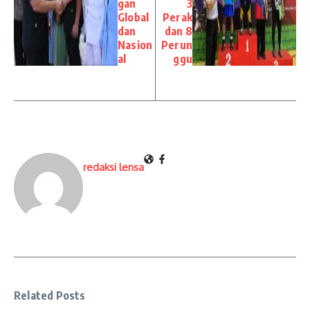
gan
3
Global
Perak
dan
dan 8
Nasion
Perun
al
ggu
redaksi lensa
Related Posts