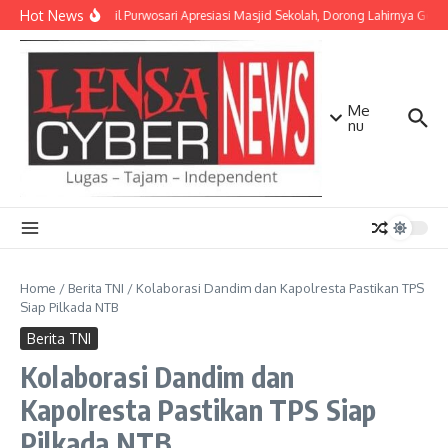
Lewati ke konten
Hot News
Danramil Purwosari Apresiasi Masjid Sekolah, Dorong Lahirnya Gener
Me
nu
Home
/
Berita TNI
/
Kolaborasi Dandim dan Kapolresta Pastikan TPS
Siap Pilkada NTB
Berita TNI
Kolaborasi Dandim dan
Kapolresta Pastikan TPS Siap
Pilkada NTB