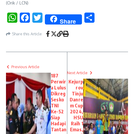
(Orik / LCN)
WhatsApp
Facebook
Twitter
Share
Share
Share this Article
Previous Article
Next Article
187
Perwir
Kejurp
a Lulus
rov
Dikreg
Tinju
Sesko
Danre
TNI
m Cup
Ke-52
2024,
Siap
HSU
Hadapi
Raih 1
Tantan
Emas,