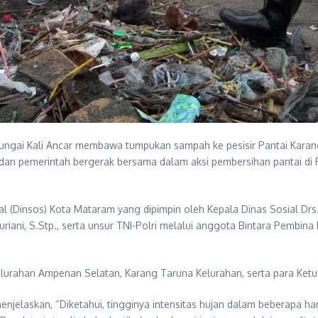
 Sungai Kali Ancar membawa tumpukan sampah ke pesisir Pantai Kar
dan pemerintah bergerak bersama dalam aksi pembersihan pantai di R
sial (Dinsos) Kota Mataram yang dipimpin oleh Kepala Dinas Sosial D
riani, S.Stp., serta unsur TNI-Polri melalui anggota Bintara Pembina
-Kelurahan Ampenan Selatan, Karang Taruna Kelurahan, serta para Ketu
jelaskan, “Diketahui, tingginya intensitas hujan dalam beberapa ha