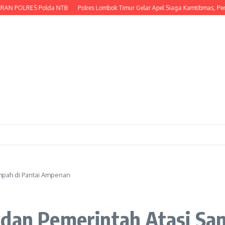
OLRES Polda NTB
Polres Lombok Timur Gelar Apel Siaga Kamtibmas, Perkuat 
mpah di Pantai Ampenan
 dan Pemerintah Atasi Sa