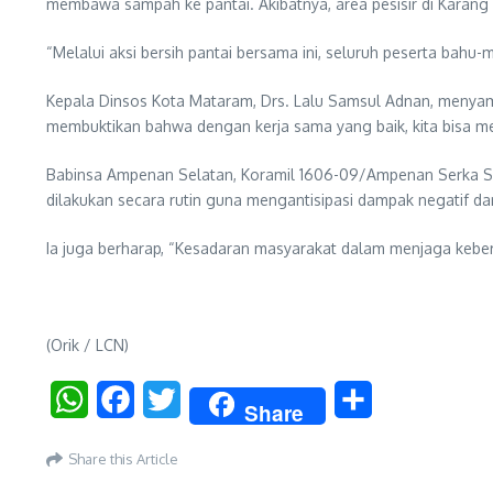
membawa sampah ke pantai. Akibatnya, area pesisir di Karang B
“Melalui aksi bersih pantai bersama ini, seluruh peserta ba
Kepala Dinsos Kota Mataram, Drs. Lalu Samsul Adnan, menyamp
membuktikan bahwa dengan kerja sama yang baik, kita bisa me
Babinsa Ampenan Selatan, Koramil 1606-09/Ampenan Serka Su
dilakukan secara rutin guna mengantisipasi dampak negatif da
Ia juga berharap, “Kesadaran masyarakat dalam menjaga kebe
(Orik / LCN)
WhatsApp
Facebook
Twitter
Share
Share
Share this Article