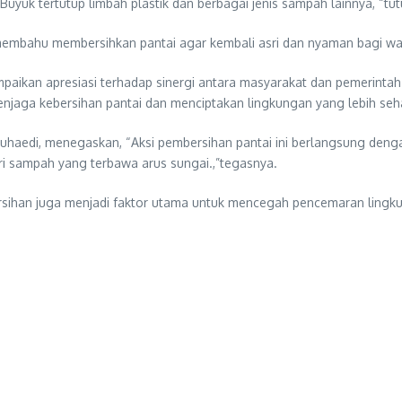
uyuk tertutup limbah plastik dan berbagai jenis sampah lainnya, “tut
hu-membahu membersihkan pantai agar kembali asri dan nyaman bagi w
aikan apresiasi terhadap sinergi antara masyarakat dan pemerintah
njaga kebersihan pantai dan menciptakan lingkungan yang lebih seh
haedi, menegaskan, “Aksi pembersihan pantai ini berlangsung deng
ri sampah yang terbawa arus sungai.,”tegasnya.
rsihan juga menjadi faktor utama untuk mencegah pencemaran lingk