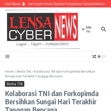
Lewati ke konten
Hot News
TNI AD dan Empat Pemda Sepakati Pengelolaan Sampah Berbasis Tek
Me
nu
Home
/
Berita TNI
/
Kolaborasi TNI dan Forkopimda Bersihkan
Sungai Hari Terakhir Tanggap Bencana
Berita TNI
Kolaborasi TNI dan Forkopimda
Bersihkan Sungai Hari Terakhir
Tanggap Bencana