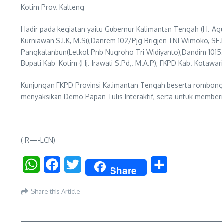
Kotim Prov. Kalteng
Hadir pada kegiatan yaitu Gubernur Kalimantan Tengah (H. Agus
Kurniawan S.I.K, M.Si),Danrem 102/Pjg Brigjen TNI Wimoko, S
Pangkalanbun(Letkol Pnb Nugroho Tri Widiyanto),Dandim 1015/Sp
Bupati Kab. Kotim (Hj. Irawati S.Pd,. M.A.P), FKPD Kab. Kotaw
Kunjungan FKPD Provinsi Kalimantan Tengah beserta rombonga
menyaksikan Demo Papan Tulis Interaktif, serta untuk member
( R—-LCN)
WhatsApp
Facebook
Twitter
Share
Share
Share this Article