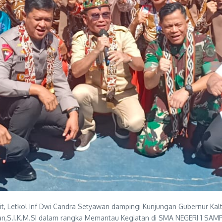
Letkol Inf Dwi Candra Setyawan dampingi Kunjungan Gubernur Kalte
an,S.I.K.M.SI dalam rangka Memantau Kegiatan di SMA NEGERI 1 SAMPIT