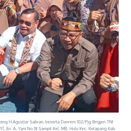
ng H.Agustiar Sabran, beserta Danrem 102/Pjg Brigjen TNI
, Jln. A. Yani No.18 Sampit Kel. MB. Hulu Kec. Ketapang Kab.