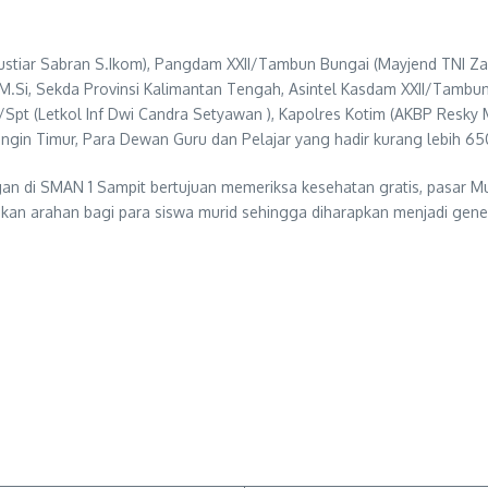
tiar Sabran S.Ikom), Pangdam XXII/Tambun Bungai (Mayjend TNI Zainul
E.M.Si, Sekda Provinsi Kalimantan Tengah, Asintel Kasdam XXII/Tamb
t (Letkol Inf Dwi Candra Setyawan ), Kapolres Kotim (AKBP Resky Mau
aringin Timur, Para Dewan Guru dan Pelajar yang hadir kurang lebih 6
n di SMAN 1 Sampit bertujuan memeriksa kesehatan gratis, pasar Mu
ikan arahan bagi para siswa murid sehingga diharapkan menjadi gene