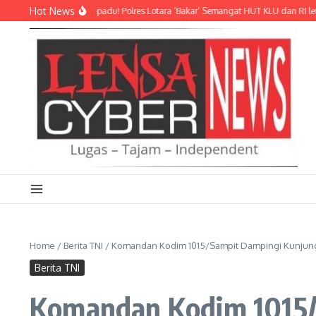
Lewati ke konten
Hot News
n Sekadar Adu Pepadu! Polres Lotara ‘Bakar’ Semangat HUT KLU dan RI lewat Tra
Home
/
Berita TNI
/
Komandan Kodim 1015/Sampit Dampingi Kunjun
Berita TNI
Komandan Kodim 1015/