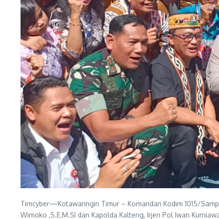
Timcyber—Kotawaringin Timur – Komandan Kodim 1015/Sampit, 
Wimoko ,S.E.M.SI dan Kapolda Kalteng, Irjen Pol Iwan Kurniaw