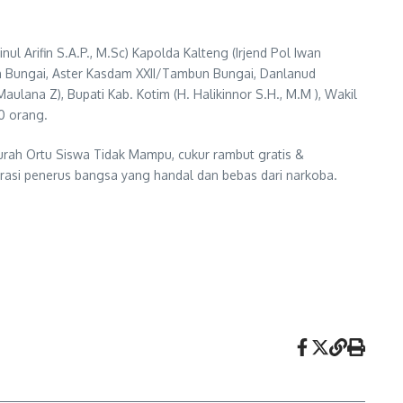
 Arifin S.A.P., M.Sc) Kapolda Kalteng (Irjend Pol Iwan
un Bungai, Aster Kasdam XXII/Tambun Bungai, Danlanud
lana Z), Bupati Kab. Kotim (H. Halikinnor S.H., M.M ), Wakil
50 orang.
rah Ortu Siswa Tidak Mampu, cukur rambut gratis &
rasi penerus bangsa yang handal dan bebas dari narkoba.