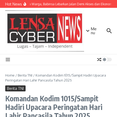
Lewati ke konten
Hot News
Bersama Warga, Babinsa Lebarkan Jalan Demi Akses dan Ekonomi Ma
Me
nu
Home
/
Berita TNI
/
Komandan Kodim 1015/Sampit Hadiri Upacara
Peringatan Hari Lahir Pancasila Tahun 2025
Berita TNI
Komandan Kodim 1015/Sampit
Hadiri Upacara Peringatan Hari
Lahir Pancasila Tahun 2025