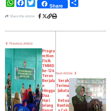
WhatsApp
Facebook
Twitter
Share
Share
Share this Article
Previous Article
Progra
m Non
Fisik
TMMD
ke-124
Next Article
Terus
Berjala
Serah
n
Terima
Hingga
Jabata
Dua
n
Hari
Ketua
Jelang
Rantin
Penut
g Cab.