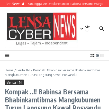
Lewati ke konten
Hot News
TNI AD Manunggal Air Untuk Pertanian, Babinsa Bersama Warga Ban
Me
nu
Home
/
Berita TNI
/
Kompak ..!! Babinsa Bersama Bhabinkamtibmas
Mangkubumen Turun Langsung Kawal Posyandu
Berita TNI
Kompak ..!! Babinsa Bersama
Bhabinkamtibmas Mangkubumen
Turun Langsung Kawal Posyandu