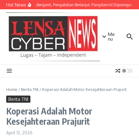
Lewati ke konten
Hot News
Amanah Berganti, Pengabdian Berlanjut, Pangdam IV/Diponegoro Pim
Me
nu
Home
/
Berita TNI
/
Koperasi Adalah Motor Kesejahteraan Prajurit
Berita TNI
Koperasi Adalah Motor
Kesejahteraan Prajurit
April 13, 2026