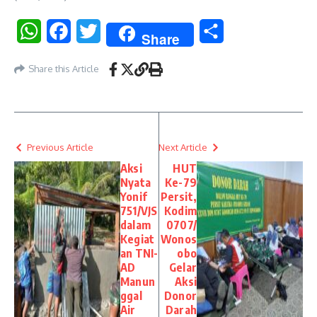
WhatsApp
Facebook
Twitter
Share
Share
Share this Article
Previous Article
Next Article
Aksi
HUT
Nyata
Ke-79
Yonif
Persit,
751/VJS
Kodim
dalam
0707/
Kegiat
Wonos
an TNI-
obo
AD
Gelar
Manun
Aksi
ggal
Donor
Air
Darah