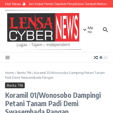
Lewati ke konten
Hot News
TNI AD dan Empat Pemda Sepakati Pengelolaan Sampah Berbasis Tek
Me
nu
Home
/
Berita TNI
/
Koramil 01/Wonosobo Dampingi Petani Tanam
Padi Demi Swasembada Pangan
Berita TNI
Koramil 01/Wonosobo Dampingi
Petani Tanam Padi Demi
Swasembada Pangan