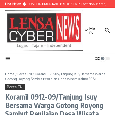
Lewati ke konten
Hot News
POLRES LOMBOK TIMUR RAIH PREDIKAT A PELAYANAN PRIMA, TERBAIK
Me
nu
Home
/
Berita TNI
/
Koramil 0912-09/Tanjung Isuy Bersama Warga
Gotong Royong Sambut Penilaian Desa Wisata Kaltim 2026
Berita TNI
Koramil 0912-09/Tanjung Isuy
Bersama Warga Gotong Royong
Sambut Penilaian Desa Wisata