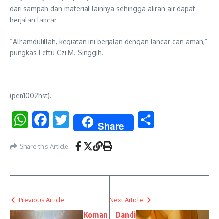
dari sampah dan material lainnya sehingga aliran air dapat
berjalan lancar.
“Alhamdulillah, kegiatan ini berjalan dengan lancar dan aman,”
pungkas Lettu Czi M. Singgih.
(pen1002hst).
WhatsApp
Facebook
Twitter
Share
Share
Share this Article
Previous Article
Next Article
Koman
Dandi