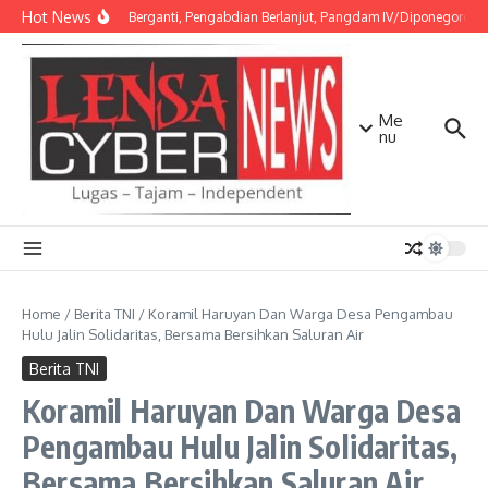
Lewati ke konten
Hot News
Amanah Berganti, Pengabdian Berlanjut, Pangdam IV/Diponegoro Pim
Me
nu
Home
/
Berita TNI
/
Koramil Haruyan Dan Warga Desa Pengambau
Hulu Jalin Solidaritas, Bersama Bersihkan Saluran Air
Berita TNI
Koramil Haruyan Dan Warga Desa
Pengambau Hulu Jalin Solidaritas,
Bersama Bersihkan Saluran Air