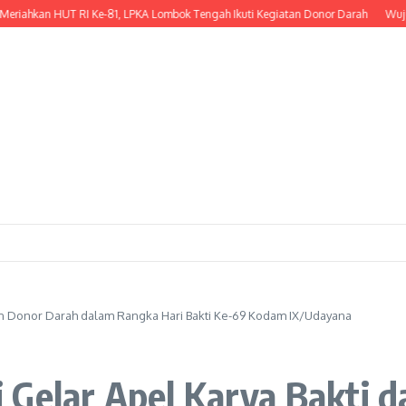
n HUT RI Ke-81, LPKA Lombok Tengah Ikuti Kegiatan Donor Darah
Wujud Kepedu
dan Donor Darah dalam Rangka Hari Bakti Ke-69 Kodam IX/Udayana
 Gelar Apel Karya Bakti 