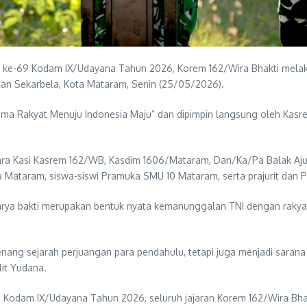
i ke-69 Kodam IX/Udayana Tahun 2026, Korem 162/Wira Bhakti mela
tan Sekarbela, Kota Mataram, Senin (25/05/2026).
 Rakyat Menuju Indonesia Maju” dan dipimpin langsung oleh Kasrem 
para Kasi Kasrem 162/WB, Kasdim 1606/Mataram, Dan/Ka/Pa Balak Aj
a Mataram, siswa-siswi Pramuka SMU 10 Mataram, serta prajurit dan 
a bakti merupakan bentuk nyata kemanunggalan TNI dengan rakyat 
ng sejarah perjuangan para pendahulu, tetapi juga menjadi sarana
lit Yudana.
 Kodam IX/Udayana Tahun 2026, seluruh jajaran Korem 162/Wira Bhak