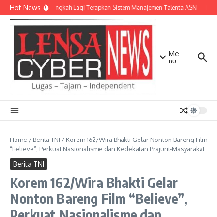
Lewati ke konten
Hot News
NTB Selangkah Lagi Terapkan Sistem Manajemen Talenta ASN
Kapo
Me
nu
Home
/
Berita TNI
/
Korem 162/Wira Bhakti Gelar Nonton Bareng Film
“Believe”, Perkuat Nasionalisme dan Kedekatan Prajurit-Masyarakat
Berita TNI
Korem 162/Wira Bhakti Gelar
Nonton Bareng Film “Believe”,
Perkuat Nasionalisme dan