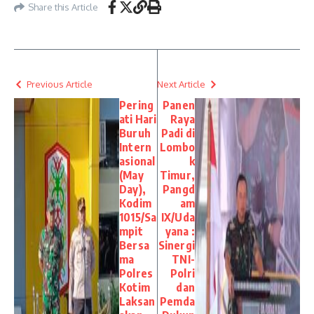
Share this Article
Previous Article
Next Article
Pering
Panen
ati Hari
Raya
Buruh
Padi di
Intern
Lombo
asional
k
(May
Timur,
Day),
Pangd
Kodim
am
1015/Sa
IX/Uda
mpit
yana :
Bersa
Sinergi
ma
TNI-
Polres
Polri
Kotim
dan
Laksan
Pemda