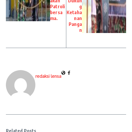
akan
Dukun
Patroli
g
bersa
Ketaha
ma.
nan
Panga
n
redaksi lensa
Related Posts