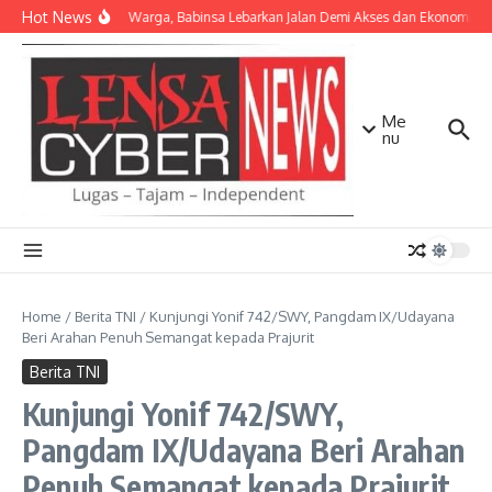
Lewati ke konten
Hot News
Bersama Warga, Babinsa Lebarkan Jalan Demi Akses dan Ekonomi Ma
Me
nu
Home
/
Berita TNI
/
Kunjungi Yonif 742/SWY, Pangdam IX/Udayana
Beri Arahan Penuh Semangat kepada Prajurit
Berita TNI
Kunjungi Yonif 742/SWY,
Pangdam IX/Udayana Beri Arahan
Penuh Semangat kepada Prajurit