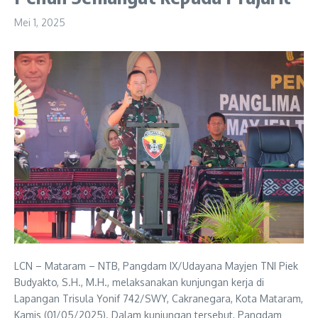
Mei 1, 2025
LCN – Mataram – NTB, Pangdam IX/Udayana Mayjen TNI Piek
Budyakto, S.H., M.H., melaksanakan kunjungan kerja di
Lapangan Trisula Yonif 742/SWY, Cakranegara, Kota Mataram,
Kamis (01/05/2025). Dalam kunjungan tersebut, Pangdam