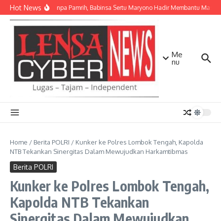
Lewati ke konten
Hot News
Ikhlas Tanpa Pamrih, Babinsa Sertu Maryono Hadir Membantu Masya
Me
nu
Home
/
Berita POLRI
/
Kunker ke Polres Lombok Tengah, Kapolda
NTB Tekankan Sinergitas Dalam Mewujudkan Harkamtibmas
Berita POLRI
Kunker ke Polres Lombok Tengah,
Kapolda NTB Tekankan
Sinergitas Dalam Mewujudkan