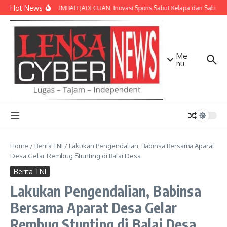
Lewati ke konten
Hot News
SULAP LIMBAH JADI CUAN: Inovasi Spons Sabut Kelapa dan Sabun C
Me
nu
Home
/
Berita TNI
/
Lakukan Pengendalian, Babinsa Bersama Aparat
Desa Gelar Rembug Stunting di Balai Desa
Berita TNI
Lakukan Pengendalian, Babinsa
Bersama Aparat Desa Gelar
Rembug Stunting di Balai Desa