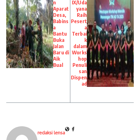
n
IX/Uda
Aparat
yana
Desa,
Raih
Babins
Pesert
a
a
Bantu
Terbai
Buka
k
Jalan
dalam
Baru di
Works
Aik
hop
Bual
Penuli
san
Dispen
ad
redaksi lensa