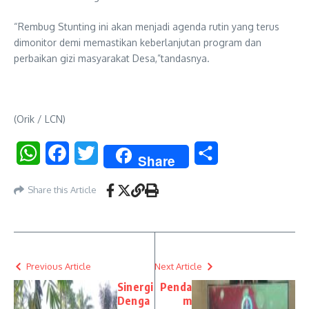
“Rembug Stunting ini akan menjadi agenda rutin yang terus
dimonitor demi memastikan keberlanjutan program dan
perbaikan gizi masyarakat Desa,”tandasnya.
(Orik / LCN)
WhatsApp
Facebook
Twitter
Share
Share
Share this Article
Previous Article
Next Article
Sinergi
Penda
Denga
m