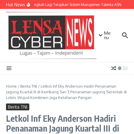
Lewati ke konten
Hot News
NTB Selangkah Lagi Terapkan Sistem Manajemen Talenta ASN
Kapo
Me
nu
Home
/
Berita TNI
/
Letkol Inf Eky Anderson Hadiri Penanaman
Jagung Kuartal III di Kembang Sari 3.Penanaman Jagung Serentak di
Lotim, Wujud Komitmen Jaga Ketahanan Pangan
Berita TNI
Letkol Inf Eky Anderson Hadiri
Penanaman Jagung Kuartal III di