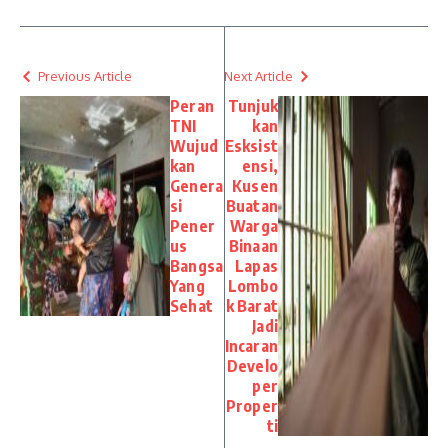
Previous Article
Next Article
Peran
Tunjuk
TNI
kan
Wujud
Esksist
kan
ensi,
Genera
Kusen
si
Buatan
Pener
Warga
us
Binaan
Bangsa
Lapas
Yang
Lombo
Sehat
k Barat
Jadi
Incaran
Develo
per
Proper
ti