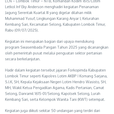
LCN – Lombok Timur – NTB, Komandan Kodim 1615/Lotim
Letkol Inf Eky Anderson menghadiri kegiatan Penanaman
Jagung Serentak Kuartal III yang digelar dilahan milik
Muhammad Yusuf, Lingkungan Karang Anyar I, Kelurahan
Kembang Sari, Kecamatan Selong, Kabupaten Lombok Timur,
Rabu (09/07/2025).
Kegiatan ini merupakan bagian dari upaya mendukung
program Swasembada Pangan Tahun 2025 yang dicanangkan
oleh pemerintah pusat melalui penguatan sektor pertanian
secara berkelanjutan.
Hadir dalam kegiatan tersebut jajaran Forkopimda Kabupaten
Lombok Timur seperti Kapolres Lotim AKBP I Komang Sarjana,
S.I.K, SH, Kepala Kejaksaan Negeri Lotim Hendro Wasisto, SH,
MH, Wakil Ketua Pengadilan Agama, Kadis Pertanian, Camat
Selong, Danramil 1615-01/Selong, Kapolsek Selong, Lurah
Kembang Sari, serta Kelompok Wanita Tani (KWT) setempat.
Kegiatan juga diikuti sekitar 50 undangan yang terdiri dari