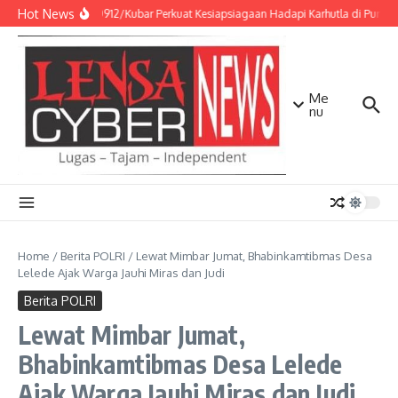
Lewati ke konten
Hot News
Kodim 0912/Kubar Perkuat Kesiapsiagaan Hadapi Karhutla di Punca
Me
nu
Home
/
Berita POLRI
/
Lewat Mimbar Jumat, Bhabinkamtibmas Desa
Lelede Ajak Warga Jauhi Miras dan Judi
Berita POLRI
Lewat Mimbar Jumat,
Bhabinkamtibmas Desa Lelede
Ajak Warga Jauhi Miras dan Judi