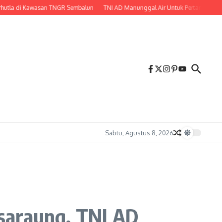
di Kawasan TNGR Sembalun
TNI AD Manunggal Air Untuk Pertanian, Babinsa B
Sabtu, Agustus 8, 2026
saraung, TNI AD