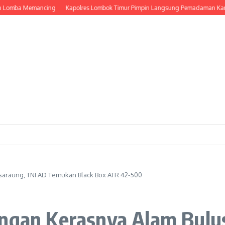
ba Memancing
Kapolres Lombok Timur Pimpin Langsung Pemadaman Karhutla 
saraung, TNI AD Temukan Black Box ATR 42-500
engan Kerasnya Alam Bulu