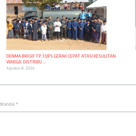
DENMA BRIGIF TP 31/PS GERAK CEPAT ATASI KESULITAN
WARGA, DISTRIBU ...
Agustus 8, 2026
ditandai
*