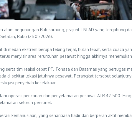
nya alam pegunungan Bulusaraung, prajurit TNI AD yang tergabung 
Selatan, Rabu (21/01/2026).
f di medan ekstrem berupa tebing terjal, hutan lebat, serta cuaca yan
tim terus menyisir area reruntuhan pesawat hingga akhirnya menemukan
ng serta tim reaksi cepat PT. Tonasa dan Basarnas yang bertugas m
rada di sekitar lokasi jatuhnya pesawat. Perangkat tersebut selanju
stigasi penyebab kecelakaan.
alam operasi pencarian dan penyelamatan pesawat ATR 42-500. Hing
elamatan seluruh personel.
erasi kemanusiaan, yang senantiasa hadir dan berperan aktif memb