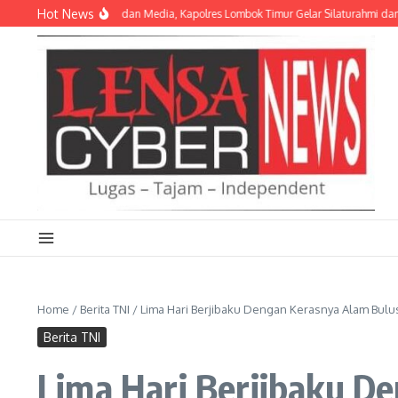
Lewati ke konten
Hot News
t Kemitraan Polri dan Media, Kapolres Lombok Timur Gelar Silaturahmi dan Lom
Home
/
Berita TNI
/
Lima Hari Berjibaku Dengan Kerasnya Alam Bulu
Berita TNI
Lima Hari Berjibaku D