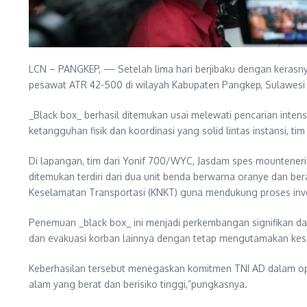
LCN – PANGKEP, — Setelah lima hari berjibaku dengan keras
pesawat ATR 42-500 di wilayah Kabupaten Pangkep, Sulawesi 
_Black box_ berhasil ditemukan usai melewati pencarian intensi
ketangguhan fisik dan koordinasi yang solid lintas instansi, 
Di lapangan, tim dari Yonif 700/WYC, Jasdam spes mounteneri
ditemukan terdiri dari dua unit benda berwarna oranye dan be
Keselamatan Transportasi (KNKT) guna mendukung proses inve
Penemuan _black box_ ini menjadi perkembangan signifikan d
dan evakuasi korban lainnya dengan tetap mengutamakan kes
Keberhasilan tersebut menegaskan komitmen TNI AD dalam op
alam yang berat dan berisiko tinggi,”pungkasnya.