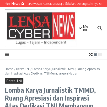
Lewati ke konten
Hot News
Danramil Purwosari Apresiasi Masjid Sekolah, Dorong Lahirnya Gener
Me
nu
Home
/
Berita TNI
/
Lomba Karya Jurnalistik TMMD, Ruang Apresiasi
dan Inspirasi Atas Dedikasi TNI Membangun Negeri
Berita TNI
Lomba Karya Jurnalistik TMMD,
Ruang Apresiasi dan Inspirasi
Atas Dedikasi TNI Membangun