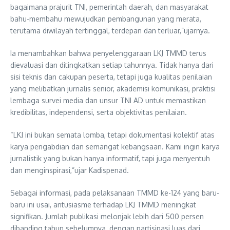
bagaimana prajurit TNI, pemerintah daerah, dan masyarakat
bahu-membahu mewujudkan pembangunan yang merata,
terutama diwilayah tertinggal, terdepan dan terluar,”ujarnya.
Ia menambahkan bahwa penyelenggaraan LKJ TMMD terus
dievaluasi dan ditingkatkan setiap tahunnya. Tidak hanya dari
sisi teknis dan cakupan peserta, tetapi juga kualitas penilaian
yang melibatkan jurnalis senior, akademisi komunikasi, praktisi
lembaga survei media dan unsur TNI AD untuk memastikan
kredibilitas, independensi, serta objektivitas penilaian.
“LKJ ini bukan semata lomba, tetapi dokumentasi kolektif atas
karya pengabdian dan semangat kebangsaan. Kami ingin karya
jurnalistik yang bukan hanya informatif, tapi juga menyentuh
dan menginspirasi,”ujar Kadispenad.
Sebagai informasi, pada pelaksanaan TMMD ke-124 yang baru-
baru ini usai, antusiasme terhadap LKJ TMMD meningkat
signifikan. Jumlah publikasi melonjak lebih dari 500 persen
dibanding tahun sebelumnya, dengan partisipasi luas dari