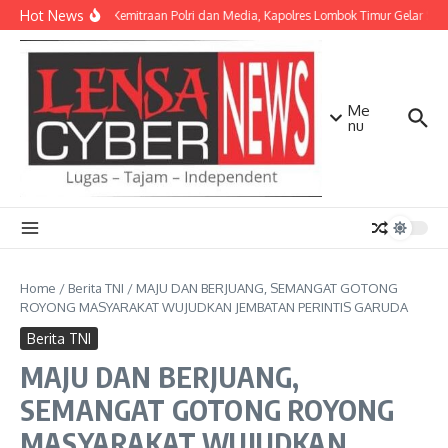
Lewati ke konten
Hot News
Perkuat Kemitraan Polri dan Media, Kapolres Lombok Timur Gelar Si
Me
nu
Home
/
Berita TNI
/
MAJU DAN BERJUANG, SEMANGAT GOTONG
ROYONG MASYARAKAT WUJUDKAN JEMBATAN PERINTIS GARUDA
Berita TNI
MAJU DAN BERJUANG,
SEMANGAT GOTONG ROYONG
MASYARAKAT WUJUDKAN