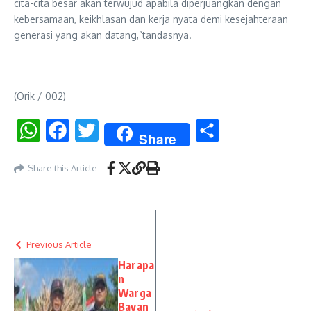
cita-cita besar akan terwujud apabila diperjuangkan dengan
kebersamaan, keikhlasan dan kerja nyata demi kesejahteraan
generasi yang akan datang,”tandasnya.
(Orik / 002)
WhatsApp
Facebook
Twitter
Share
Share
Share this Article
Previous Article
Harapa
n
Warga
Bayan