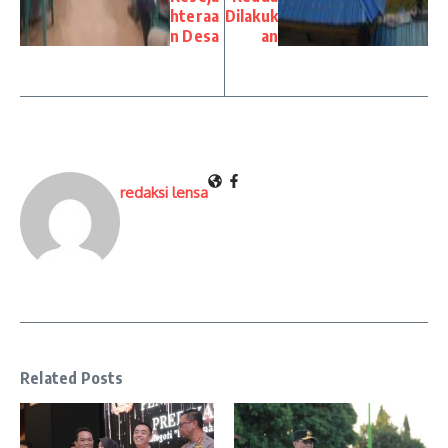
hteraa
Dilakuk
n Desa
an
redaksi lensa
Related Posts