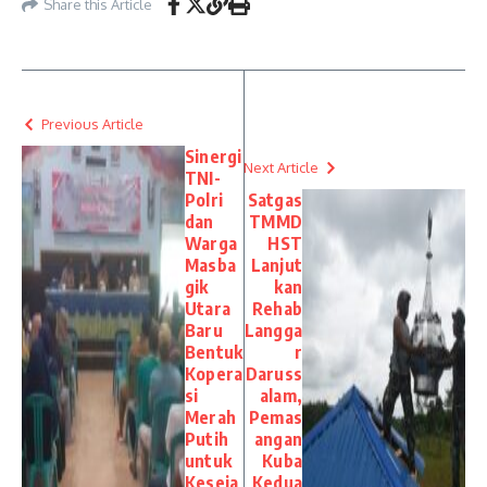
Share this Article
Previous Article
Sinergi
Next Article
TNI-
Polri
Satgas
dan
TMMD
Warga
HST
Masba
Lanjut
gik
kan
Utara
Rehab
Baru
Langga
Bentuk
r
Kopera
Daruss
si
alam,
Merah
Pemas
Putih
angan
untuk
Kuba
Keseja
Kedua