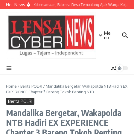
Lewati ke konten
Hot News
Pererat Kebersamaan, Babinsa Desa Tembalang Ajak Warga Kerja Bakt
Me
nu
Home
/
Berita POLRI
/
Mandalika Bergetar, Wakapolda NTB Hadiri EX
EXPERIENCE Chapter 3 Bareng Tokoh Penting NTB
Berita POLRI
Mandalika Bergetar, Wakapolda
NTB Hadiri EX EXPERIENCE
Chapter 3 Bareng Tokoh Penting