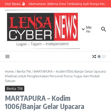
Lewati ke konten
Hot News
Pererat Kebersamaan, Babinsa Desa Tembalang Ajak Warga Kerja Bakti
Me
nu
Home
/
Berita TNI
/
MARTAPURA – Kodim 1006/Banjar Gelar Upacara
Khidmat untuk Penghormatan Personel Purna Tugas dan Pindah
Satuan
Berita TNI
MARTAPURA – Kodim
1006/Banjar Gelar Upacara