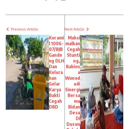
Previous Article
Next Article
Korami
Maksi
l 1006-
malkan
07/BJB
Cegah
Gande
Stunti
ng DLH
ng,
Dan
Babins
Kelura
a
han
Wonod
Gelar
adi
Karya
Sinergi
Bakti
Bersa
Cegah
ma
DBD
Bidan
Desa
Di
Dusun