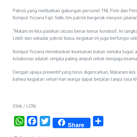
​Patroli yang melibatkan gabungan personel TNI, Polri dan Pe
Kompol Yozana Fajri Sidik, tim patroli bergerak menyisir jalana
​”Malam ini kita pastikan situasi benar-benar kondusif. Ini l
​Lebih dari sekadar patroli biasa, kegiatan ini juga berfungsi
Kompol Yozana menekankan keamanan bukan semata tugas apara
kolaborasi adalah senjata paling ampuh untuk menjaga keama
​Dengan upaya preventif yang terus digencarkan, Mataram kin
bahwa kegiatan sehari-hari warga dapat berjalan tanpa rasa k
(Orik / LCN)
WhatsApp
Facebook
Twitter
Share
Share