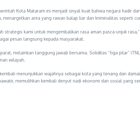
merintah Kota Mataram ini menjadi sinyal kuat bahwa negara hadir da
n, menargetkan area yang rawan balap liar dan kriminalitas seperti cur
angkah strategis kami untuk mengembalikan rasa aman pasca-unjuk rasa
 sebagai pesan langsung kepada masyarakat.
t, melainkan tanggung jawab bersama. Soliditas “tiga pilar” (TNI,
nan wilayah.
i kembali menunjukkan wajahnya sebagai kota yang tenang dan damai
hawatir, memulihkan kembali denyut nadi ekonomi dan sosial yang sem