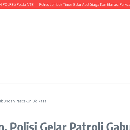
S Polda NTB
Polres Lombok Timur Gelar Apel Siaga Kamtibmas, Perkuat Kesi
 Gabungan Pasca-Unjuk Rasa
 Polisi Gelar Patroli Ga