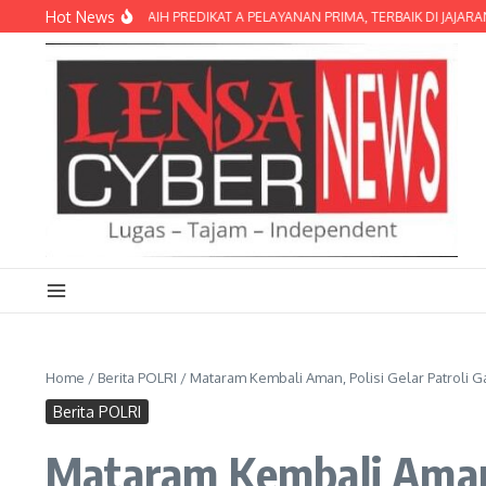
Lewati ke konten
Hot News
MBOK TIMUR RAIH PREDIKAT A PELAYANAN PRIMA, TERBAIK DI JAJARAN POLRE
Home
/
Berita POLRI
/
Mataram Kembali Aman, Polisi Gelar Patroli
Berita POLRI
Mataram Kembali Aman,