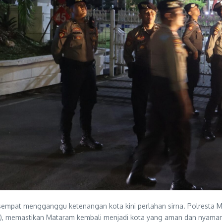
empat mengganggu ketenangan kota kini perlahan sirna. Polresta 
), memastikan Mataram kembali menjadi kota yang aman dan nyaman