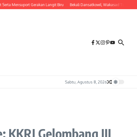
ensuport Gerakan Langit Biru
Bekali Dansatkowil, Wakasad Tekankan Penting
Sabtu, Agustus 8, 2026
 KKRI Gelombang III