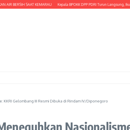
R BERSIH SAAT KEMARAU
Kepala BPOKK DPP PDRI Turun Langsung, Ikut Serta M
: KKRI Gelombang III Resmi Dibuka di Rindam IV/Diponegoro
Meneguhkan Nasionalisme: