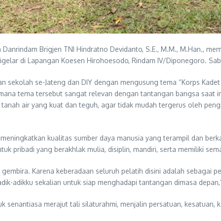
Danrindam Brigjen TNI Hindratno Devidanto, S.E., M.M., M.Han., me
digelar di Lapangan Koesen Hirohoesodo, Rindam IV/Diponegoro. Sabt
kilan sekolah se-Jateng dan DIY dengan mengusung tema “Korps Kadet
mana tema tersebut sangat relevan dengan tantangan bangsa saat i
a tanah air yang kuat dan teguh, agar tidak mudah tergerus oleh peng
 meningkatkan kualitas sumber daya manusia yang terampil dan berkarak
tuk pribadi yang berakhlak mulia, disiplin, mandiri, serta memiliki se
gembira. Karena keberadaan seluruh pelatih disini adalah sebagai 
ik-adikku sekalian untuk siap menghadapi tantangan dimasa depan
k senantiasa merajut tali silaturahmi, menjalin persatuan, kesatua