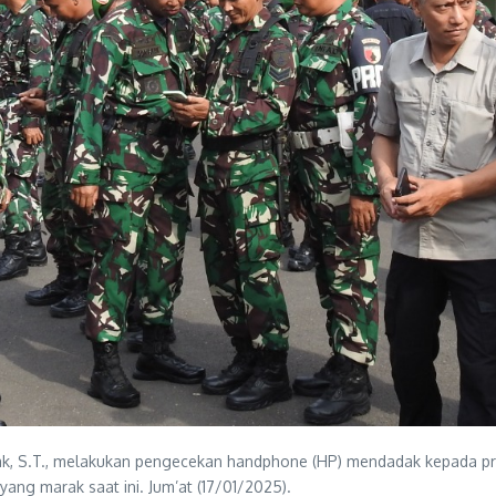
k, S.T., melakukan pengecekan handphone (HP) mendadak kepada praju
ang marak saat ini. Jum’at (17/01/2025).