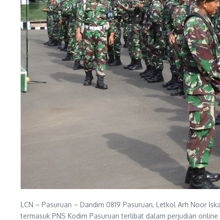
LCN – Pasuruan – Dandim 0819 Pasuruan, Letkol Arh Noor Iska
termasuk PNS Kodim Pasuruan terlibat dalam perjudian online y