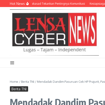
Lewati ke konten
Hot News
li Dansatkowil, Wakasad Tekankan Pentingnya Komunikasi
Kesiapsiagaan Ben
Home
/
Berita TNI
/
Mendadak Dandim Pasuruan Cek HP Prajurit, Pasti
Berita TNI
Mendadak Dandim Pasur