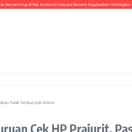
cana Diuji di Bali, Kodam IX/Udayana Bersama Kogabwilhan II Mantapkan Respo
kan Tidak Terlibat Judi Online
uan Cek HP Prajurit, Past