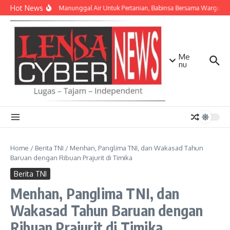
Lewati ke konten
Hot News
TNI AD Manunggal Air Untuk Pertanian, Babinsa Bersama Warga Ban
Me
nu
Home
/
Berita TNI
/
Menhan, Panglima TNI, dan Wakasad Tahun
Baruan dengan Ribuan Prajurit di Timika
Berita TNI
Menhan, Panglima TNI, dan
Wakasad Tahun Baruan dengan
Ribuan Prajurit di Timika