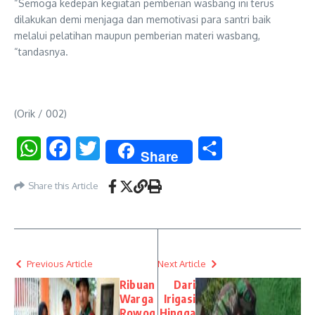
“Semoga kedepan kegiatan pemberian wasbang ini terus
dilakukan demi menjaga dan memotivasi para santri baik
melalui pelatihan maupun pemberian materi wasbang,
“tandasnya.
(Orik / 002)
WhatsApp
Facebook
Twitter
Share
Share
Share this Article
Previous Article
Next Article
Ribuan
Dari
Warga
Irigasi
Rowog
Hingga