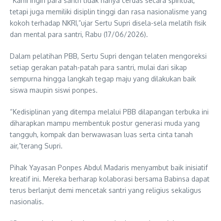
“Kami ingin para santri tidak hanya cerdas secara spiritual,
tetapi juga memiliki disiplin tinggi dan rasa nasionalisme yang
kokoh terhadap NKRI,”ujar Sertu Supri disela-sela melatih fisik
dan mental para santri, Rabu (17/06/2026).
Dalam pelatihan PBB, Sertu Supri dengan telaten mengoreksi
setiap gerakan patah-patah para santri, mulai dari sikap
sempurna hingga langkah tegap maju yang dilakukan baik
siswa maupin siswi ponpes.
“Kedisiplinan yang ditempa melalui PBB dilapangan terbuka ini
diharapkan mampu membentuk postur generasi muda yang
tangguh, kompak dan berwawasan luas serta cinta tanah
air,”terang Supri.
Pihak Yayasan Ponpes Abdul Madaris menyambut baik inisiatif
kreatif ini. Mereka berharap kolaborasi bersama Babinsa dapat
terus berlanjut demi mencetak santri yang religius sekaligus
nasionalis.