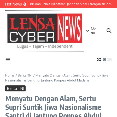
Lewati ke konten
Hot News
Densus 88 dan Polres Dilibatkan! Jaringan Siber Terorganisir Incar 5
Me
nu
Home
/
Berita TNI
/
Menyatu Dengan Alam, Sertu Supri Suntik Jiwa
Nasionalisme Santri di Jantung Ponpes Abdul Madaris
Berita TNI
Menyatu Dengan Alam, Sertu
Supri Suntik Jiwa Nasionalisme
Santri di Jantung Ponpes Abdul