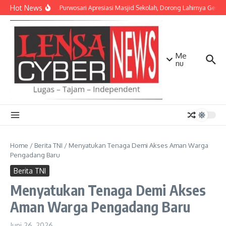
Lewati ke konten
Hot News
Danramil Purwosari Apresiasi Masjid Sekolah, Dorong Lahirnya Genera
Me
nu
Home
/
Berita TNI
/
Menyatukan Tenaga Demi Akses Aman Warga
Pengadang Baru
Berita TNI
Menyatukan Tenaga Demi Akses
Aman Warga Pengadang Baru
Juni 26, 2026