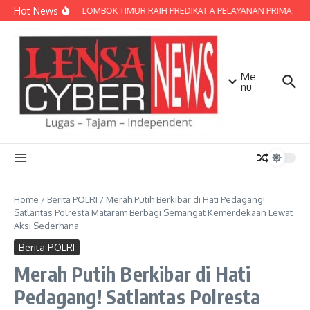
Lewati ke konten
Hot News
POLRES LOMBOK TIMUR RAIH PREDIKAT A PELAYANAN PRIMA, TERBA
Me
nu
Home
/
Berita POLRI
/
Merah Putih Berkibar di Hati Pedagang!
Satlantas Polresta Mataram Berbagi Semangat Kemerdekaan Lewat
Aksi Sederhana
Berita POLRI
Merah Putih Berkibar di Hati
Pedagang! Satlantas Polresta