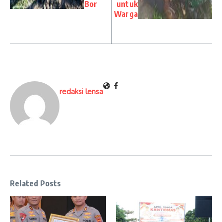
Bor
untuk
Warga
redaksi lensa
Related Posts