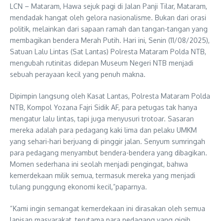
LCN – Mataram, Hawa sejuk pagi di Jalan Panji Tilar, Mataram,
mendadak hangat oleh gelora nasionalisme. Bukan dari orasi
politik, melainkan dari sapaan ramah dan tangan-tangan yang
membagikan bendera Merah Putih. Hari ini, Senin (11/08/2025),
Satuan Lalu Lintas (Sat Lantas) Polresta Mataram Polda NTB,
mengubah rutinitas didepan Museum Negeri NTB menjadi
sebuah perayaan kecil yang penuh makna.
Dipimpin langsung oleh Kasat Lantas, Polresta Mataram Polda
NTB, Kompol Yozana Fajri Sidik AF, para petugas tak hanya
mengatur lalu lintas, tapi juga menyusuri trotoar. Sasaran
mereka adalah para pedagang kaki lima dan pelaku UMKM
yang sehari-hari berjuang di pinggir jalan. Senyum sumringah
para pedagang menyambut bendera-bendera yang dibagikan.
Momen sederhana ini seolah menjadi pengingat, bahwa
kemerdekaan milik semua, termasuk mereka yang menjadi
tulang punggung ekonomi kecil,”paparnya.
“Kami ingin semangat kemerdekaan ini dirasakan oleh semua
lapisan masyarakat, terutama para pedagang yang gigih