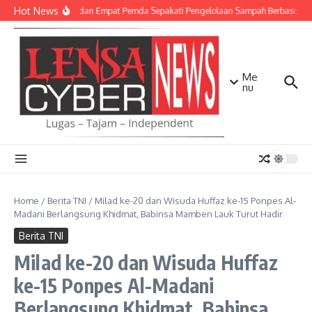
Lewati ke konten
Hot News
TNI AD dan Empat Pemda Sepakati Pengelolaan Sampah Berbasis Tek
Me
nu
Home
/
Berita TNI
/
Milad ke-20 dan Wisuda Huffaz ke-15 Ponpes Al-
Madani Berlangsung Khidmat, Babinsa Mamben Lauk Turut Hadir
Berita TNI
Milad ke-20 dan Wisuda Huffaz
ke-15 Ponpes Al-Madani
Berlangsung Khidmat, Babinsa