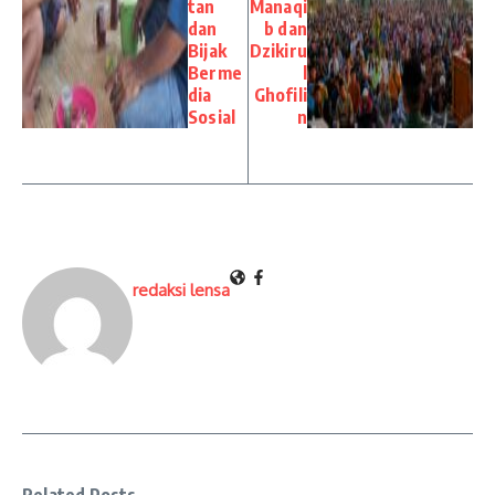
tan
Manaqi
dan
b dan
Bijak
Dzikiru
Berme
l
dia
Ghofili
Sosial
n
redaksi lensa