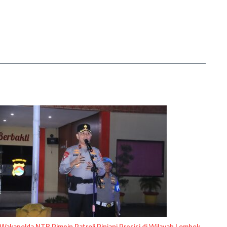
Wakapolda NTB Pimpin Patroli Rinjani Presisi di Wilayah Lombok