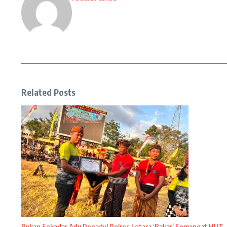
Related Posts
Bukan Sekadar Adu Pepadu! Polres Lotara ‘Bakar’ Semangat HUT