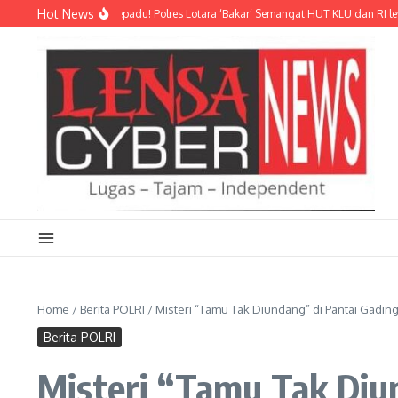
Lewati ke konten
Hot News
 Sekadar Adu Pepadu! Polres Lotara ‘Bakar’ Semangat HUT KLU dan RI lewat Trad
Home
/
Berita POLRI
/
Misteri “Tamu Tak Diundang” di Pantai Gadin
Berita POLRI
Misteri “Tamu Tak Diun