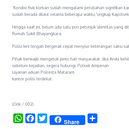
​”Kondisi fisik korban sudah mengalami perubahan signifikan ka
sudah berada dilaut selama beberapa waktu,”ungkap Kapolsek
Hingga saat ini, belum ada satu pun petunjuk identitas yang d
Rumah Sakit Bhayangkara.
​Polisi kini tengah bergerak cepat menyisir keterangan saksi-s
​Pihak berwajib mengetuk pintu hati masyarakat. Jika Anda kehil
sebelum kejadian, segera hubungi, ​Polsek Ampenan
​layanan aduan Polresta Mataram
​kantor polisi terdekat.
(Orik / 002)
WhatsApp
Facebook
Twitter
Share
Share