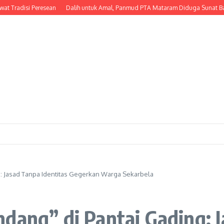
isi Peresean
Dalih untuk Amal, Panmud PTA Mataram Diduga Sunat Bantuan PI
g: Jasad Tanpa Identitas Gegerkan Warga Sekarbela
dang” di Pantai Gading: J