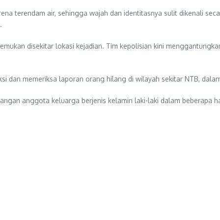
rena terendam air, sehingga wajah dan identitasnya sulit dikenali se
.
itemukan disekitar lokasi kejadian. Tim kepolisian kini menggantungk
aksi dan memeriksa laporan orang hilang di wilayah sekitar NTB, dalam
angan anggota keluarga berjenis kelamin laki-laki dalam beberapa hari