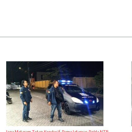
Jaga Mataram Tetap Kondusif, Puma Jatanras Polda NTB