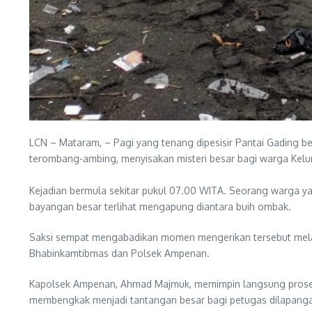
LCN – Mataram, – Pagi yang tenang dipesisir Pantai Gading b
terombang-ambing, menyisakan misteri besar bagi warga Kelu
​Kejadian bermula sekitar pukul 07.00 WITA. Seorang warga 
bayangan besar terlihat mengapung diantara buih ombak.
​Saksi sempat mengabadikan momen mengerikan tersebut melal
Bhabinkamtibmas dan Polsek Ampenan.
​​Kapolsek Ampenan, Ahmad Majmuk, memimpin langsung proses 
membengkak menjadi tantangan besar bagi petugas dilapang