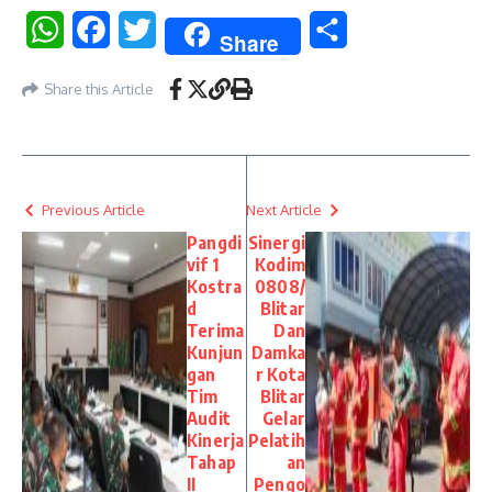
WhatsApp
Facebook
Twitter
Share
Share
Share this Article
Previous Article
Next Article
Pangdi
Sinergi
vif 1
Kodim
Kostra
0808/
d
Blitar
Terima
Dan
Kunjun
Damka
gan
r Kota
Tim
Blitar
Audit
Gelar
Kinerja
Pelatih
Tahap
an
II
Pengo