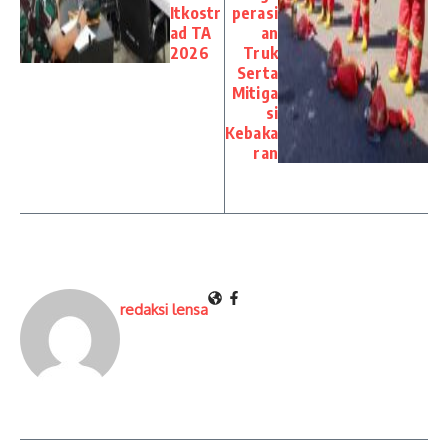
Itkostr
perasi
ad TA
an
2026
Truk
Serta
Mitiga
si
Kebaka
ran
redaksi lensa