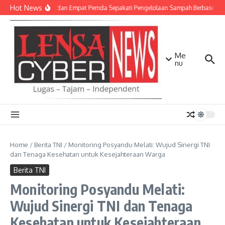
Lewati ke konten
Hot News
TNI AD dan Empat Pemda Sepakati Pengelolaan Sampah Berbasis Tek
Me
nu
Home
/
Berita TNI
/
Monitoring Posyandu Melati: Wujud Sinergi TNI
dan Tenaga Kesehatan untuk Kesejahteraan Warga
Berita TNI
Monitoring Posyandu Melati:
Wujud Sinergi TNI dan Tenaga
Kesehatan untuk Kesejahteraan