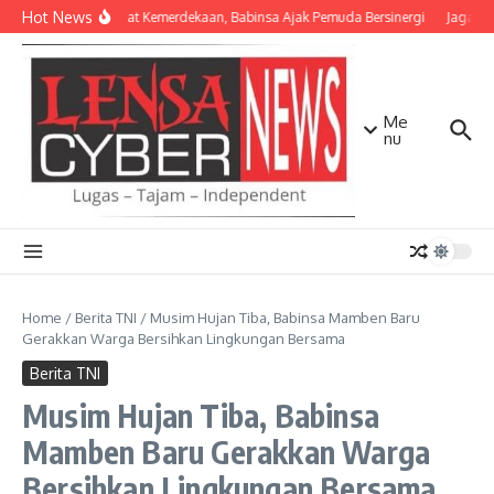
Lewati ke konten
Hot News
Semangat Kemerdekaan, Babinsa Ajak Pemuda Bersinergi
Jaga Mat
Me
nu
Home
/
Berita TNI
/
Musim Hujan Tiba, Babinsa Mamben Baru
Gerakkan Warga Bersihkan Lingkungan Bersama
Berita TNI
Musim Hujan Tiba, Babinsa
Mamben Baru Gerakkan Warga
Bersihkan Lingkungan Bersama