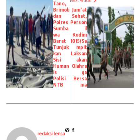
Next Article
Tano,
Brimob
Jum’at
dan
Sehat,
Polres
Person
Sumba
il
wa
Kodim
Barat
1015/Sa
Tunjuk
mpit
kan
Laksan
Sisi
akan
Human
Olahra
is
ga
Polisi
Bersa
NTB
ma
redaksi lensa