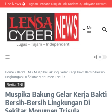
Lewati ke konten
Hot News
Kesiapsiagaan Bencana Diuji di Bali, Kodam IX/Udayana Bersama Ko
Me
nu
Home
/
Berita TNI
/
Muspika Bakung Gelar Kerja Bakti Bersih-Bersih
Lingkungan Di Sekitar Monumen Trisula
Berita TNI
Muspika Bakung Gelar Kerja Bakti
Bersih-Bersih Lingkungan Di
Sekitar Monumen Trisula