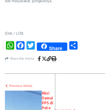
dan masyarakat,”pungkasnya.
(Orik / LCN)
WhatsApp
Facebook
Twitter
Share
Share
Share this Article
Previous Article
Aksi
Damai
PPS di
Poto