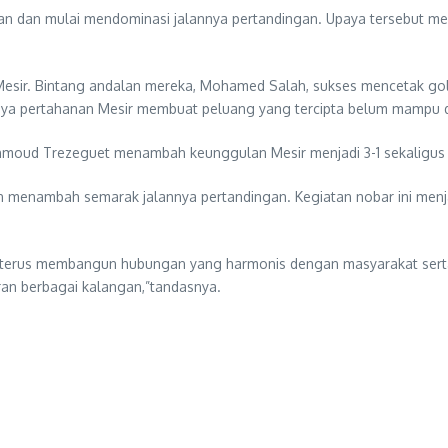
n dan mulai mendominasi jalannya pertandingan. Upaya tersebut mem
esir. Bintang andalan mereka, Mohamed Salah, sukses mencetak gol
nya pertahanan Mesir membuat peluang yang tercipta belum mampu di
ahmoud Trezeguet menambah keunggulan Mesir menjadi 3-1 sekaligus
 menambah semarak jalannya pertandingan. Kegiatan nobar ini menja
apat terus membangun hubungan yang harmonis dengan masyarakat s
ran berbagai kalangan,”tandasnya.