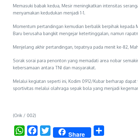
Memasuki babak kedua, Mesir meningkatkan intensitas seranga
menyamakan kedudukan menjadi 1-1.
Momentum pertandingan kemudian berbalik berpihak kepada M
Baru berusaha bangkit mengejar ketertinggalan, namun rapat
Menjelang akhir pertandingan, tepatnya pada menit ke-82, M
Sorak sorai para penonton yang memadati area nobar semakin
kebersamaan antara TNI dan masyarakat.
Melalui kegiatan seperti ini, Kodim 0912/Kubar berharap d
sportivitas melalui olahraga sepak bola yang menjadi kegema
(Orik / 002)
WhatsApp
Facebook
Twitter
Share
Share