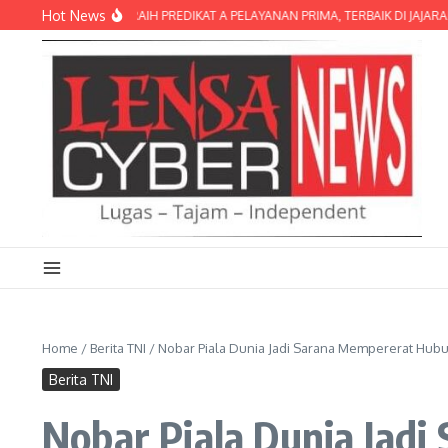
Lewati ke konten
Hot News
OMBOK TIMUR RAIH PREDIKAT A PELAYANAN PRIMA, TERBAIK DI JAJARAN POLR
Home
/
Berita TNI
/
Nobar Piala Dunia Jadi Sarana Mempererat Hub
Berita TNI
Nobar Piala Dunia Jad