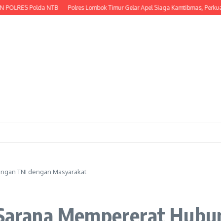
ES Polda NTB
Polres Lombok Timur Gelar Apel Siaga Kamtibmas, Perkuat Kes
ungan TNI dengan Masyarakat
i Sarana Mempererat Hub