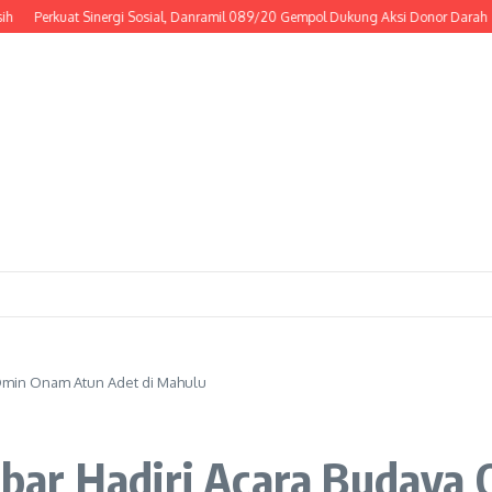
rkuat Sinergi Sosial, Danramil 089/20 Gempol Dukung Aksi Donor Darah
Ribu
Omin Onam Atun Adet di Mahulu
bar Hadiri Acara Budaya