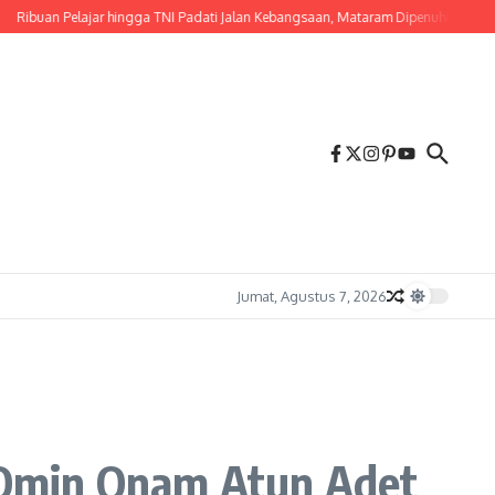
an Pelajar hingga TNI Padati Jalan Kebangsaan, Mataram Dipenuhi Merah Putih
Jumat, Agustus 7, 2026
 Omin Onam Atun Adet