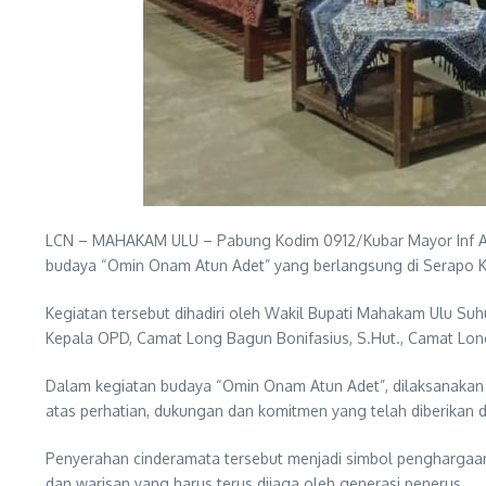
LCN – MAHAKAM ULU – Pabung Kodim 0912/Kubar Mayor Inf Ag
budaya “Omin Onam Atun Adet” yang berlangsung di Serapo 
Kegiatan tersebut dihadiri oleh Wakil Bupati Mahakam Ulu Su
Kepala OPD, Camat Long Bagun Bonifasius, S.Hut., Camat Long 
Dalam kegiatan budaya “Omin Onam Atun Adet”, dilaksanakan
atas perhatian, dukungan dan komitmen yang telah diberikan
Penyerahan cinderamata tersebut menjadi simbol penghargaan 
dan warisan yang harus terus dijaga oleh generasi penerus.