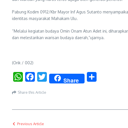
Pabung Kodim 0912/Kbr Mayor Inf Agus Sutanto menyampaikan ba
identitas masyarakat Mahakam Ulu.
“Melalui kegiatan budaya Omin Onam Atun Adet ini, diharap
dan melestarikan warisan budaya daerah,”ujarnya.
(Orik / 002)
WhatsApp
Facebook
Twitter
Share
Share
Share this Article
Previous Article