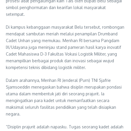
prosesi adat pengalungan kain Tais oleh Bupati Belu sebagai
simbol penghormatan dan kearifan lokal masyarakat
setempat.
Di kampus kebanggaan masyarakat Belu tersebut, rombongan
mendapat sambutan meriah melalui penampilan Drumband
Cadet Unhan yang memukau. Menhan RI bersama Pangdam
IX/Udayana juga meninjau stand pameran hasil karya inovatif
Cadet Mahasiswa D-3 Fakultas Vokasi Logistik Militer, yang
menampilkan berbagai produk dan inovasi sebagai wujud
kompetensi teknis dibidang logistik militer.
Dalam arahannya, Menhan RI Jenderal (Purn) TNI Sjafrie
Sjamsoeddin menegaskan bahwa disiplin merupakan pondasi
utama dalam membentuk jati diri seorang prajurit. Ia
mengingatkan para kadet untuk memanfaatkan secara
maksimal seluruh fasilitas pendidikan yang telah disiapkan
negara.
“Disiplin prajurit adalah napasku. Tugas seorang kadet adalah