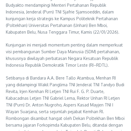
Budyakto mendampingi Menteri Pertahanan Republik
Indonesia, Jenderal (Purn) TNI Sjafrie Sjamsoeddin, dalam
kunjungan kerja strategis ke Kampus Politeknik Pertahanan
(Poltekhan) Universitas Pertahanan (Unhan) Ben Mboi,
Kabupaten Belu, Nusa Tenggara Timur, Kamis (22/01/2026).
Kunjungan ini menjadi momentum penting dalam memperkuat
visi pembangunan Sumber Daya Manusia (SDM) pertahanan,
khususnya diwilayah perbatasan Negara Kesatuan Republik
Indonesia Republik Demokratik Timor Leste (RI–RDTL).
Setibanya di Bandara A.A. Bere Tallo Atambua, Menhan RI
yang didampingi Wakil Panglima TNI Jenderal TNI Tandyo Budi
Revita, Irjen Kemhan RI Letjen TNI Rui F. G. P. Duarte,
Kabacadnas Letjen TNI Gabriel Lema, Rektor Unhan RI Letjen
TNI (Purn) Dr. Anton Nugroho, Aspers Kasad Mayjen TNI I
Wayan Suarjana, serta sejumlah pejabat Kemhan RI.
Rombongan disambut hangat oleh Dekan Poltekhan Ben Mboi
bersama jajaran Forkopimda Kabupaten Belu, ditandai dengan