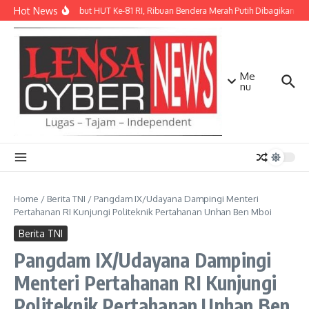
Lewati ke konten
Hot News
Menyambut HUT Ke-81 RI, Ribuan Bendera Merah Putih Dibagikan ke
Me
nu
Home
/
Berita TNI
/
Pangdam IX/Udayana Dampingi Menteri
Pertahanan RI Kunjungi Politeknik Pertahanan Unhan Ben Mboi
Berita TNI
Pangdam IX/Udayana Dampingi
Menteri Pertahanan RI Kunjungi
Politeknik Pertahanan Unhan Ben