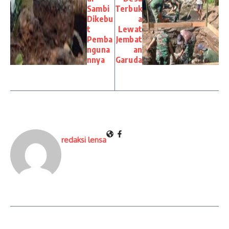
Sambi
Terbuk
Dikebu
a
t
Lewat
Pemba
Jembat
nguna
an
nnya
Garuda
redaksi lensa