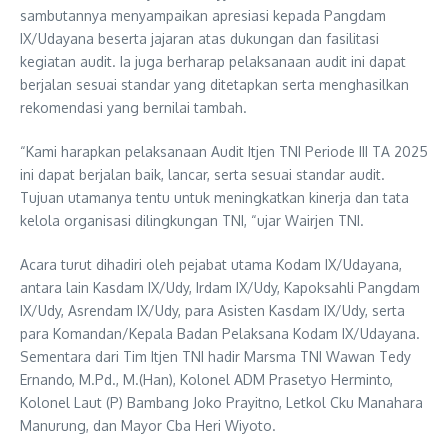
sambutannya menyampaikan apresiasi kepada Pangdam
IX/Udayana beserta jajaran atas dukungan dan fasilitasi
kegiatan audit. Ia juga berharap pelaksanaan audit ini dapat
berjalan sesuai standar yang ditetapkan serta menghasilkan
rekomendasi yang bernilai tambah.
“Kami harapkan pelaksanaan Audit Itjen TNI Periode III TA 2025
ini dapat berjalan baik, lancar, serta sesuai standar audit.
Tujuan utamanya tentu untuk meningkatkan kinerja dan tata
kelola organisasi dilingkungan TNI, “ujar Wairjen TNI.
Acara turut dihadiri oleh pejabat utama Kodam IX/Udayana,
antara lain Kasdam IX/Udy, Irdam IX/Udy, Kapoksahli Pangdam
IX/Udy, Asrendam IX/Udy, para Asisten Kasdam IX/Udy, serta
para Komandan/Kepala Badan Pelaksana Kodam IX/Udayana.
Sementara dari Tim Itjen TNI hadir Marsma TNI Wawan Tedy
Ernando, M.Pd., M.(Han), Kolonel ADM Prasetyo Herminto,
Kolonel Laut (P) Bambang Joko Prayitno, Letkol Cku Manahara
Manurung, dan Mayor Cba Heri Wiyoto.