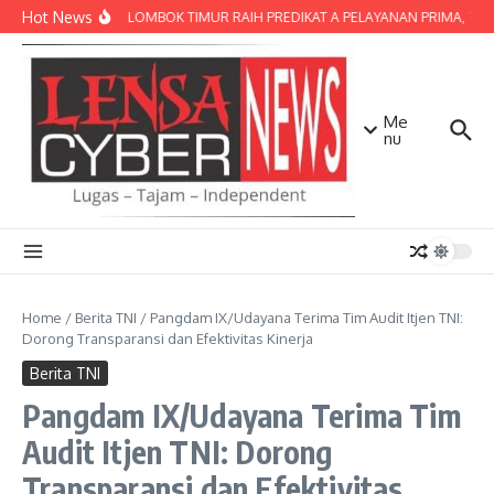
Lewati ke konten
Hot News
POLRES LOMBOK TIMUR RAIH PREDIKAT A PELAYANAN PRIMA, TERBA
Me
nu
Home
/
Berita TNI
/
Pangdam IX/Udayana Terima Tim Audit Itjen TNI:
Dorong Transparansi dan Efektivitas Kinerja
Berita TNI
Pangdam IX/Udayana Terima Tim
Audit Itjen TNI: Dorong
Transparansi dan Efektivitas