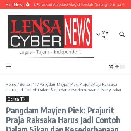
Lewati ke konten
Hot News
Danramil Purwosari Apresiasi Masjid Sekolah, Dorong Lahirnya Gener
Me
nu
Home
/
Berita TNI
/
Pangdam Mayjen Piek: Prajurit Praja Raksaka
Harus Jadi Contoh Dalam Sikap dan Kesederhanaan di Masyarakat
Berita TNI
Pangdam Mayjen Piek: Prajurit
Praja Raksaka Harus Jadi Contoh
Dalam Sikap dan Kesederhanaan