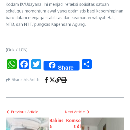
Kodam IX/Udayana. Ini menjadi refleksi soliditas satuan
sekaligus momentum awal yang optimistis bagi kepemimpinan
baru dalam menjaga stabilitas dan keamanan wilayah Bali,
NTB, dan NTT,”pungkas Kapendam Agung.
(Orik / LCN)
WhatsApp
Facebook
Twitter
Share
Share
Share this Article
Previous Article
Next Article
Babins
Komso
a
s di