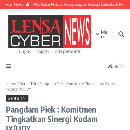
Lewati ke konten
Hot News
Kodim 0912/Kubar Perkuat Kesiapsiagaan Hadapi Karhutla di Punca
Me
nu
Home
/
Berita TNI
/
Pangdam Piek : Komitmen Tingkatkan Sinergi
Kodam IX/UDY
Berita TNI
Pangdam Piek : Komitmen
Tingkatkan Sinergi Kodam
IX/UDY